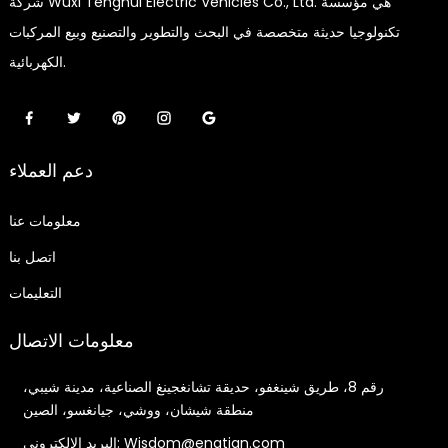
شركة Wuxi Tenghui Electric Vehicles Co., Ltd. هي مؤسسة
تكنولوجيا حديثة متخصصة في البحث والتطوير والتصنيع وبيع المركبات
الكهربائية.
دعم العملاء
معلومات عنا
اتصل بنا
التعليمات
معلومات الاتصال
رقم 8، طريق شينغفو، حديقة تشانغجينغ الصناعية، مدينة شيبي،
منطقة شيشان، ووشي، جيانغسو، الصين
البريد الإلكتروني: Wisdom@engtian.com