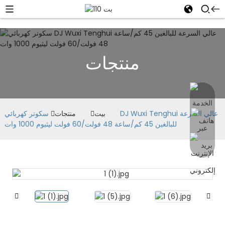
منتجات
بيت
منتجات
سكوتر كهربائي DJ Wuxi Tenghui عالي السرعة
للبالغين 45 كم/ساعة 48 فولت/60 فولت ليثيوم 1000 وات