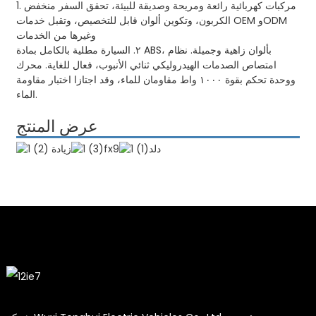
1. مركبات كهربائية رائعة ومريحة وصديقة للبيئة، تحقق السفر منخفض
الكربون، وتكوين ألوان قابل للتخصيص، وتقبل خدمات OEM وODM
وغيرها من الخدمات
٢. السيارة مطلية بالكامل بمادة ABS، بألوان زاهية وجميلة. نظام
امتصاص الصدمات الهيدروليكي ثنائي الأنبوب، فعال للغاية. محرك
ووحدة تحكم بقوة ١٠٠٠ واط مقاومان للماء، وقد اجتازا اختبار مقاومة
الماء.
عرض المنتج