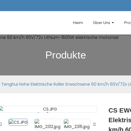
Heim
Über Uns
Pro
Produkte
Tenghui Hohe Elektrische Roller Erwachsene 60 km/h 60V/72v L
CS EWG
Loading...
Loading...
Elektri
km/h 6