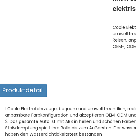
elektri
Coole Elek
umweltfreu
Reisen, an
OEM-, ODM
Produktdetail
1.Coole Elektrofahrzeuge, bequem und umweltfreundlich, real
anpassbare Farbkonfiguration und akzeptieren OEM, ODM und
2. Das gesamte Auto ist mit ABS in hellen und schönen Farben 
Stoßdämpfung spielt ihre Rolle bis zum Äußersten. Der wass
haben den Wasserdichtigkeitstest bestanden