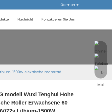
German
dukte
Nachricht
Kontaktieren Sie Uns
ithium-1500W elektrische motorrad
 modell Wuxi Tenghui Hohe
Loading...
Loading...
Loading...
Loading...
sche Roller Erwachsene 60
0V/72v Lithium-1500W