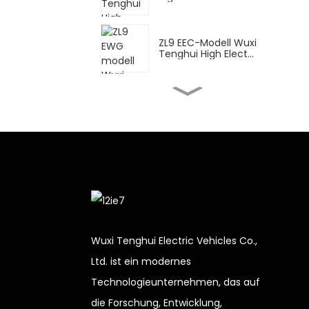
ZL9 EEC-Modell Wuxi
Tenghui High Elect...
FY Wuxi Tenghui
Hochelektromotorrad...
DPB Wuxi Tenghui High
Elektroroller ...
CN für Lieferung Wuxi
Tenghui High Ele...
Wuxi Tenghui Electric Vehicles Co.,
Ltd. ist ein modernes
XBT Wuxi Tenghui
Technologieunternehmen, das auf
Hochelektromotorrad...
die Forschung, Entwicklung,