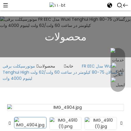
محصولات
خانه
محصولات
موتورسیکلت برقی FR EEC مدل Wuxi
Tenghui High بزرگسالان 75-80 کیلومتر در ساعت 60 ولت/62 ولت
لیتیوم 4000 وات