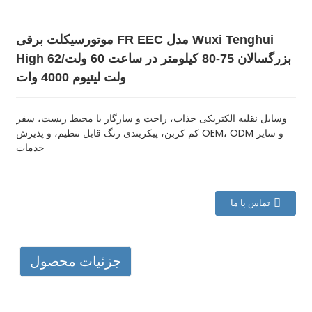
موتورسیکلت برقی FR EEC مدل Wuxi Tenghui
High بزرگسالان 75-80 کیلومتر در ساعت 60 ولت/62
ولت لیتیوم 4000 وات
وسایل نقلیه الکتریکی جذاب، راحت و سازگار با محیط زیست، سفر
کم کربن، پیکربندی رنگ قابل تنظیم، و پذیرش OEM، ODM و سایر
خدمات
تماس با ما
جزئیات محصول