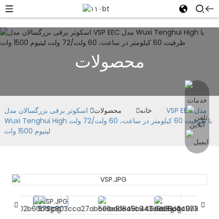
محصولات
خانه
محصولات
اسکوتر برقی بزرگسالان مدل VSP EEC مدل
Wuxi Tenghui High با ظرفیت 60 کیلومتر در ساعت، 60 ولت/72 ولت
لیتیوم 1500 وات