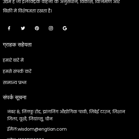
उद्यम है जो इलेक्ट्रिक वाहनों के अनुसंधान, विकास, विनिर्माण और
बिक्री में विशेषज्ञता रखता है।
ग्राहक सहेयता
हमारे बारे में
हमसे संपर्क करें
सामान्य प्रश्न
संपर्क सूचना
नंबर 8, ज़िंगफू रोड, झांगजिंग औद्योगिक पार्क, ज़िबेई टाउन, ज़िशान
जिला, वूशी, जियांग्सू, चीन
ईमेल:wisdom@engtian.com