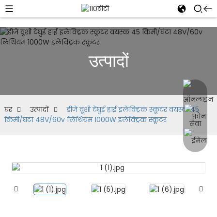
उत्पादों
घर
उत्पादों
डीजे वूशी टेंघुई हाई इलेक्ट्रिक स्कूटर वयस्क 45
किमी/घंटा 48V/60v लिथियम 1000W इलेक्ट्रिक स्कूटर