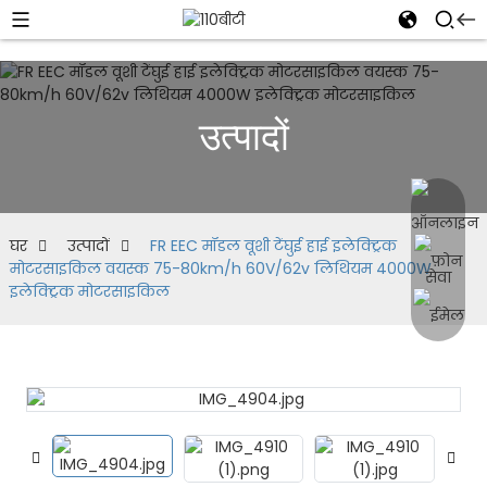
उत्पादों
घर
उत्पादों
FR EEC मॉडल वूशी टेंघुई हाई इलेक्ट्रिक
मोटरसाइकिल वयस्क 75-80km/h 60V/62v लिथियम 4000W
इलेक्ट्रिक मोटरसाइकिल