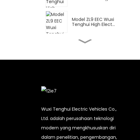
Model ZL9 EEC Wuxi
Tenghui High Elect...
FY Wuxi Tenghui
Sepeda Motor Listrik
Tinggi...
Skuter Listrik Tinggi DPB
Wuxi Tenghui...
CN untuk pengiriman
Wuxi Tenghui High Ele...
Wuxi Tenghui Electric Vehicles Co.,
Ltd. adalah perusahaan teknologi
XBT Wuxi Tenghui
modern yang mengkhususkan diri
Sepeda Motor Listrik
Tinggi...
dalam penelitian, pengembangan,