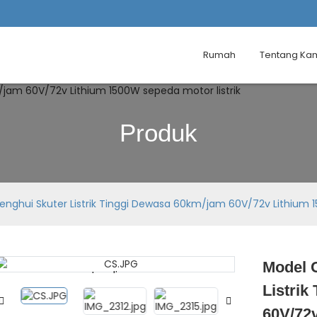
Rumah
Tentang Ka
Produk
enghui Skuter Listrik Tinggi Dewasa 60km/jam 60V/72v Lithium 1
Model 
Loading...
Loading...
Listrik
60V/72