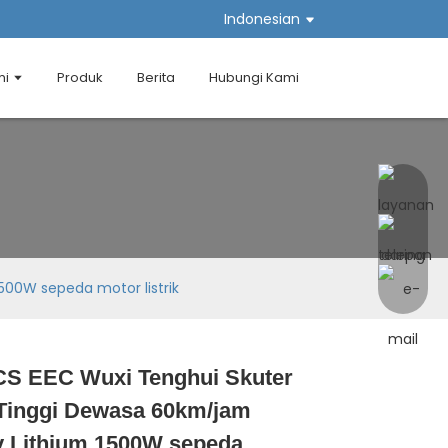
Indonesian
mi
Produk
Berita
Hubungi Kami
500W sepeda motor listrik
CS EEC Wuxi Tenghui Skuter
Loading...
Loading...
Loading...
Loading...
 Tinggi Dewasa 60km/jam
v Lithium 1500W sepeda