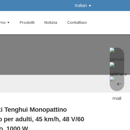
Italian
amo
Prodotti
Notizia
Contattaci
i Tenghui Monopattino
Loading...
Loading...
Loading...
Loading...
co per adulti, 45 km/h, 48 V/60
tio, 1000 W