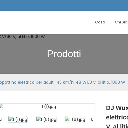
Casa
Chi Si
Prodotti
ttino elettrico per adulti, 45 km/h, 48 V/60 V, al litio, 1000 W
DJ Wux
Loading...
Loading...
elettri
V, al li