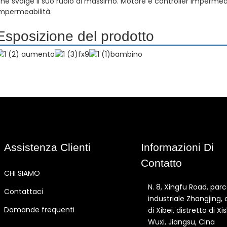
he svolge il suo ruolo al massimo. Motore e controller impermeab
mpermeabilità.
Esposizione del prodotto
Assistenza Clienti
Informazioni Di
Contatto
CHI SIAMO
N. 8, Xingfu Road, par
Contattaci
industriale Zhangjing, 
Domande frequenti
di Xibei, distretto di Xi
Wuxi, Jiangsu, Cina