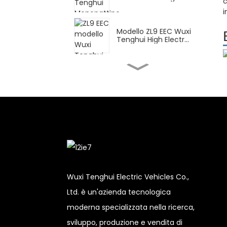
c
High...
i
Modello ZL9 EEC Wuxi
Tenghui High Electr...
FY Wuxi Tenghui High
Electric Motorcy...
Monopattino elettrico
DPB Wuxi Tenghui High...
CN per la consegna
Wuxi Tenghui High Ele...
Wuxi Tenghui Electric Vehicles Co.,
Ltd. è un'azienda tecnologica
XBT Wuxi Tenghui High
moderna specializzata nella ricerca,
Electric Motorc...
sviluppo, produzione e vendita di