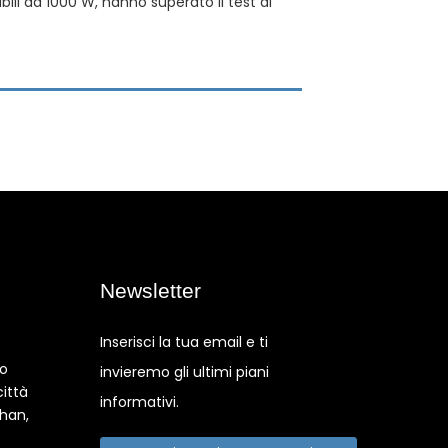
ili da 1000 W, hanno superato il test di
Newsletter
Inserisci la tua email e ti
co
invieremo gli ultimi piani
città
informativi.
shan,