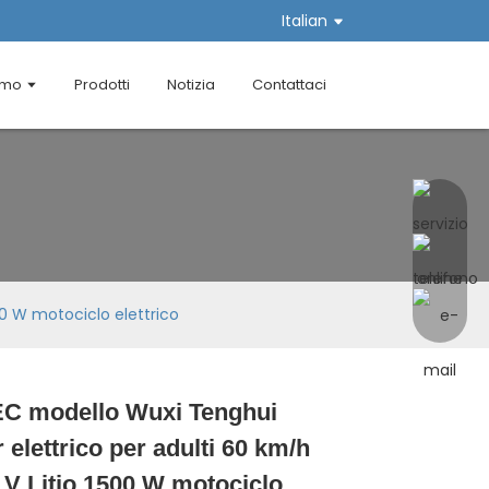
Italian
amo
Prodotti
Notizia
Contattaci
00 W motociclo elettrico
C modello Wuxi Tenghui
Loading...
Loading...
Loading...
Loading...
 elettrico per adulti 60 km/h
 V Litio 1500 W motociclo