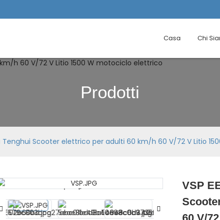
Casa
Chi Si
Prodotti
Tenghui Scooter elettrico per adulti 60 km/h 60 V/72 V Litio 15
VSP EE
Loading...
Loading...
Scooter
60 V/72