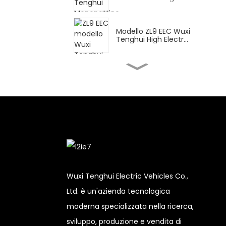
High...
Modello ZL9 EEC Wuxi
Tenghui High Electr...
FY Wuxi Tenghui High
Electric Motorcy...
Monopattino elettrico
DPB Wuxi Tenghui High...
CN per la consegna
Wuxi Tenghui High Ele...
Wuxi Tenghui Electric Vehicles Co.,
Ltd. è un'azienda tecnologica
XBT Wuxi Tenghui High
moderna specializzata nella ricerca,
Electric Motorc...
sviluppo, produzione e vendita di