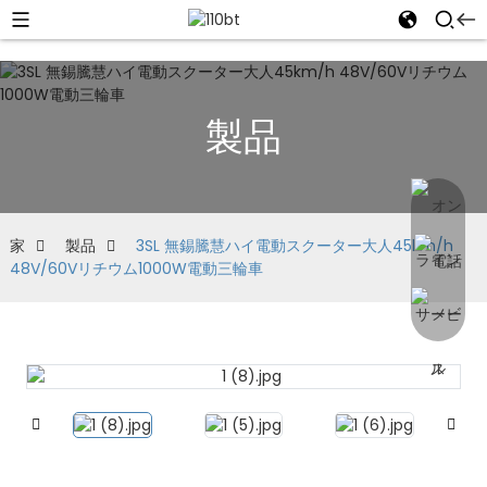
製品
家
製品
3SL 無錫騰慧ハイ電動スクーター大人45km/h
48V/60Vリチウム1000W電動三輪車