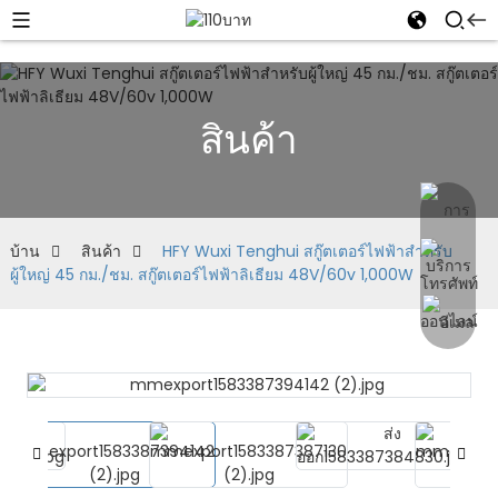
สินค้า
บ้าน
สินค้า
HFY Wuxi Tenghui สกู๊ตเตอร์ไฟฟ้าสำหรับ
ผู้ใหญ่ 45 กม./ชม. สกู๊ตเตอร์ไฟฟ้าลิเธียม 48V/60v 1,000W