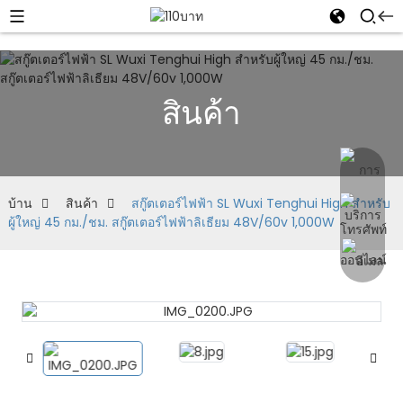
สินค้า
บ้าน
สินค้า
สกู๊ตเตอร์ไฟฟ้า SL Wuxi Tenghui High สำหรับ
ผู้ใหญ่ 45 กม./ชม. สกู๊ตเตอร์ไฟฟ้าลิเธียม 48V/60v 1,000W