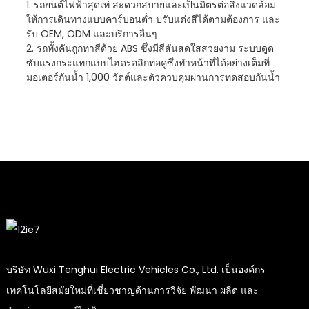
1. รถยนต์ไฟฟ้าสุดเท่ สะดวกสบายและเป็นมิตรต่อสิ่งแวดล้อม
ให้การเดินทางแบบคาร์บอนต่ำ ปรับแต่งสีได้ตามต้องการ และ
รับ OEM, ODM และบริการอื่นๆ
2. รถทั้งคันถูกทาสีด้วย ABS ซึ่งมีสีสันสดใสสวยงาม ระบบดูด
ซับแรงกระแทกแบบไฮดรอลิกท่อคู่ซึ่งทำหน้าที่ได้อย่างเต็มที่
มอเตอร์กันน้ำ 1,000 วัตต์และตัวควบคุมผ่านการทดสอบกันน้ำ
บริษัท Wuxi Tenghui Electric Vehicles Co., Ltd. เป็นองค์กร
เทคโนโลยีสมัยใหม่ที่เชี่ยวชาญด้านการวิจัย พัฒนา ผลิต และ