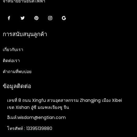
จำหน่ายยานยนต์ไฟฟ้า
การสนับสนุนลูกค้า
เกี่ยวกับเรา
ติดต่อเรา
คำถามที่พบบ่อย
ข้อมูลติดต่อ
เลขที่ 8 ถนน Xingfu สวนอุตสาหกรรม Zhangjing เมือง Xibei
เขต Xishan อู๋ซี มณฑลเจียงซู จีน
อีเมล์:wisdom@engtian.com
โทรศัพท์ : 13395139880