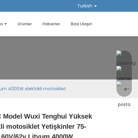
Turkish
da
Ürünler
Haberler
Bize Ulaşın
yum 4000W elektrikli motosiklet
 Model Wuxi Tenghui Yüksek
Loading...
Loading...
Loading...
Loading...
kli motosiklet Yetişkinler 75-
 60V/62v Lityum 4000W