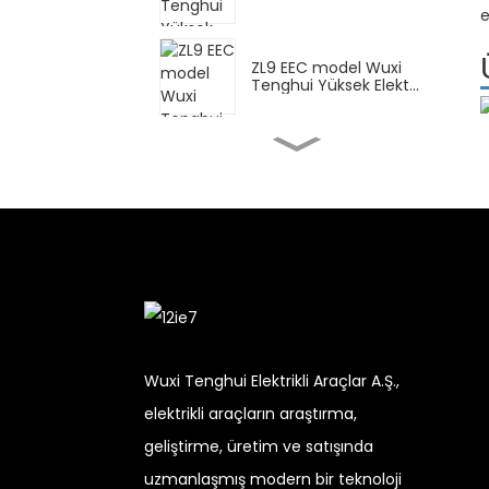
Scooter...
e
ZL9 EEC model Wuxi
Tenghui Yüksek Elekt...
FY Wuxi Tenghui Yüksek
Elektrikli Motorsiklet...
DPB Wuxi Tenghui
Yüksek Elektrikli
Scooter...
Teslimat için CN Wuxi
Tenghui Yüksek Ele...
Wuxi Tenghui Elektrikli Araçlar A.Ş.,
elektrikli araçların araştırma,
XBT Wuxi Tenghui
geliştirme, üretim ve satışında
Yüksek Elektrikli
Motorsiklet...
uzmanlaşmış modern bir teknoloji