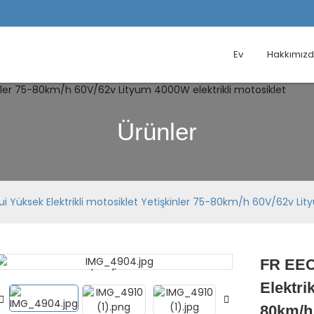
Ev
Hakkımız
Ürünler
 Yüksek Elektrikli motosiklet Yetişkinler 75-80km/h 60V/62v Lit
FR EEC
Loading...
Loading...
Elektri
80km/h