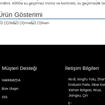
milimi. 4000w su geçirmez motor ve kontrolör, su geçirmezlik tes
Ürün Gösterimi
Müşteri Desteği
İletişim Bilgileri
No.8, Xingfu Yolu, Zha
HAKKIMIZDA
Endüstri Parkı, Xibei Ka
Bize Ulaşın
Xishan Bölgesi, Wuxi,
Jiangsu, Çin
SSS
E-