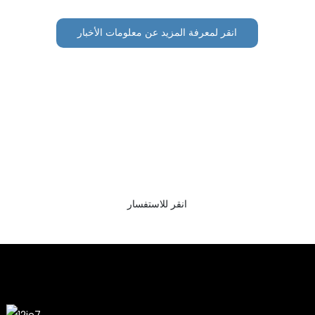
انقر لمعرفة المزيد عن معلومات الأخبار
انقر للحصول على الكتيبات والعينات المجانية!
لا شيء يضاهي رؤية النتيجة النهائية. تعرّف على Epilog واحصل
على كتيب لعينات النقش بالليزر. وسألتُ للتو عن المزيد من
المعلومات.
انقر للاستفسار