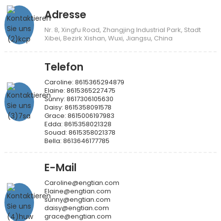
Adresse
Nr. 8, Xingfu Road, Zhangjing Industrial Park, Stadt
Xibei, Bezirk Xishan, Wuxi, Jiangsu, China
Telefon
Caroline: 8615365294879
Elaine: 8615365227475
Sunny: 8617306105630
Daisy: 8615358091578
Grace: 8615006197983
Edda: 8615358021328
Souad: 8615358021378
Bella: 8613646177785
E-Mail
Caroline@engtian.com
Elaine@engtian.com
sunny@engtian.com
daisy@engtian.com
grace@engtian.com