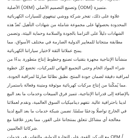
الأصلية (OEM) وتصنيع التصميم الأصلي (ODM) متميزة.
علاوة على ذلك، تفخر شركة ووشي تينغهوي للسيارات الكهربائية
المحدودة بحصولها على مجموعة شاملة من شهادات التأهيل. تُعدّ هذه
الشهادات دليلاً على التزامنا بالجودة والسلامة وحماية البيئة، وتضمن
مطابقة منتجاتنا للمعايير الدولية الصارمة في مختلف الأسواق، مما
يمنح عملائنا الثقة لاختيار سياراتنا الكهربائية.
منشآتنا الإنتاجية مجهزة بتقنيات تصنيع وخطوط إنتاج متطورة. بدءًا من
شراء المواد الخام وحتى التجميع النهائي للمركبات، تخضع كل خطوة
لمراقبة دقيقة لضمان جودة المنتج. نطبق نظامًا صارمًا لمراقبة الجودة،
مما يُمكّننا من إنتاج مركبات كهربائية موثوقة ومتينة وفعالة باستمرار.
بالإضافة إلى قدراتنا الإنتاجية، تتميز فرق المبيعات وخدمات ما بعد البيع
لدينا باحترافية عالية. نتفهم ديناميكيات السوق العالمية، ونقدم لعملائنا
في الخارج تواصلًا ودعمًا سلسًا. تضمن شبكة خدمات ما بعد البيع لدينا
معالجة أي مشاكل تتعلق بمنتجاتنا على الفور، مما يعزز علاقتنا مع
شركائنا العالميين.
مع التركيز القوي على التجارة الدولية، والتفاني في خدمات OEM /