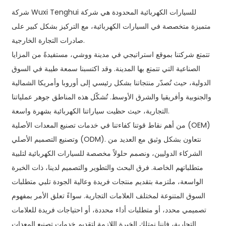
شركة Wuxi Tenghui للسيارات الكهربائية المحدودة هي شركة
متميزة متخصصة في السيارات الكهربائية، مع التركيز بشكل كبير على
صادرات التجارة الخارجية.
تتمتع شركتنا بموقع استراتيجي في مدينة ووشي، مستفيدةً من المزايا
الصناعية التي تتمتع بها المدينة. وقد اكتسبنا سمعة طيبة في السوق
الدولية، حيث تُصدّر منتجاتنا بشكل رئيسي إلى أوروبا وأمريكا الشمالية
والجنوبية وأفريقيا والشرق الأوسط. تُشكّل هذه المناطق جوهر عملياتنا
التجارية، حيث حظيت سياراتنا الكهربائية بشهرة واسعة.
من أهم نقاط قوتنا كفاءتنا في خدمات تصنيع المعدات الأصلية (OEM)
وتصنيع التصميم الأصلي (ODM). نتعاون بشكل وثيق مع العديد من
الشركاء الدوليين، ونصمم حلولاً مخصصة للسيارات الكهربائية لتلبية
متطلباتهم الخاصة. فرق البحث والتطوير والتصميم لدينا، ذات الخبرة
الواسعة، ملتزمة بتقديم منتجات فريدة وعالية الجودة تلبي متطلبات
السوق المتنوعة لمختلف العلامات التجارية. سواءً تعلق الأمر بمفهوم
تصميمي محدد، أو متطلبات أداء محددة، أو احتياجات فريدة للعلامات
التجارية، فإننا نمتلك الخبرة اللازمة لتقديم خدمات تصنيع المعدات