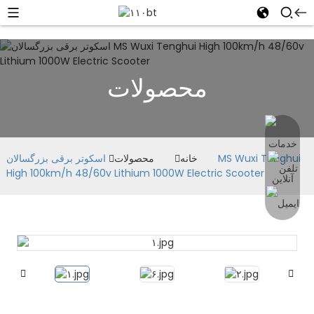
محصولات
خانه
محصولات
اسکوتر برقی بزرگسالان MS Wuxi Tenghui
High 100km/h 48/60v Lithium 1000W Electric Scooter