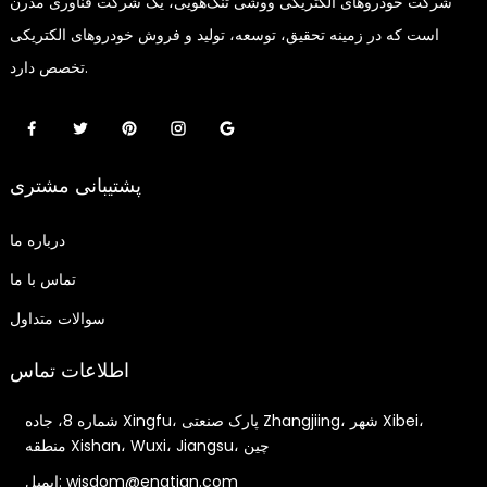
شرکت خودروهای الکتریکی ووشی تنگ‌هویی، یک شرکت فناوری مدرن
است که در زمینه تحقیق، توسعه، تولید و فروش خودروهای الکتریکی
تخصص دارد.
پشتیبانی مشتری
درباره ما
تماس با ما
سوالات متداول
اطلاعات تماس
شماره 8، جاده Xingfu، پارک صنعتی Zhangjiing، شهر Xibei،
منطقه Xishan، Wuxi، Jiangsu، چین
ایمیل: wisdom@engtian.com