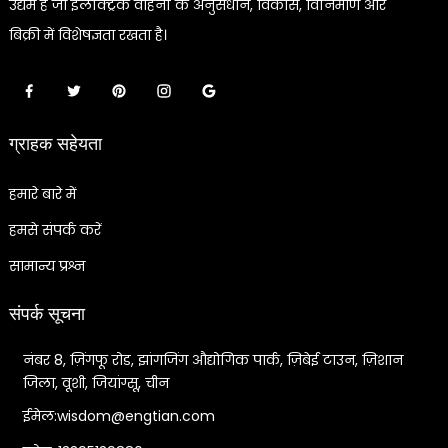
उद्यम है जो इलेक्ट्रिक वाहनों के अनुसंधान, विकास, विनिर्माण और
बिक्री में विशेषज्ञता रखता है।
ग्राहक सहेयता
हमारे बारे में
हमसे संपर्क करें
सामान्य प्रश्न
संपर्क सूचना
नंबर 8, ज़िंगफू रोड, झांगजिंग औद्योगिक पार्क, ज़िबेई टाउन, ज़िशान
जिला, वूशी, जियांग्सू, चीन
ईमेल:wisdom@engtian.com