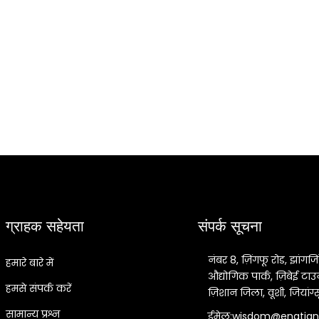
ग्राहक सहेयता
संपर्क सूचना
नंबर 8, ज़िंगफू रोड, झांगजि
हमारे बारे में
औद्योगिक पार्क, ज़िबेई टाउ
हमसे संपर्क करें
ज़िशान जिला, वूशी, जियांग्
सामान्य प्रश्न
ईमेल:wisdom@engtia