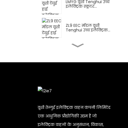
LMYG वूशी Tenghui उच्च
इलेक्ट्रिक स्कूटर...
ZL9 EEC मॉडल वूशी
Tenghui उच्च इलेक्ट्रिक...
FY वूशी Tenghui उच्च
इलेक्ट्रिक मोटरसाइकिल...
डीपीबी वूशी टेंघुई हाई
इलेक्ट्रिक स्कूटर...
डिलीवरी के लिए सीएन वूशी
तेंगहुई हाई एली...
वूशी तेन्गुई इलेक्ट्रिक वाहन कंपनी लिमिटेड
एक आधुनिक प्रौद्योगिकी उद्यम है जो
XBT वूशी Tenghui उच्च
इलेक्ट्रिक वाहनों के अनुसंधान, विकास,
इलेक्ट्रिक मोटर...