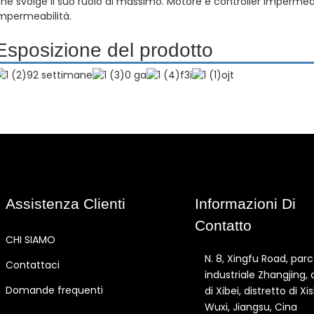
he svolge il suo ruolo al massimo. Motore e controller impermeab
mpermeabilità.
Esposizione del prodotto
Assistenza Clienti
Informazioni Di
Contatto
CHI SIAMO
N. 8, Xingfu Road, par
Contattaci
industriale Zhangjing, 
Domande frequenti
di Xibei, distretto di Xi
Wuxi, Jiangsu, Cina