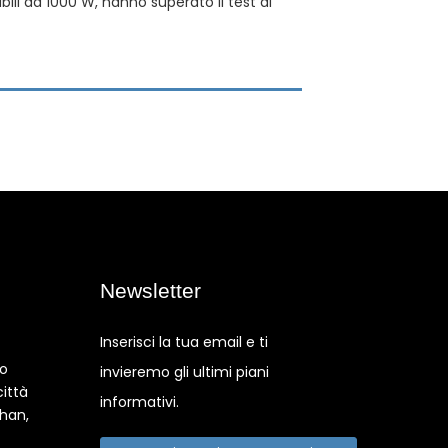
ili da 1000 W, hanno superato il test di
Newsletter
Inserisci la tua email e ti
co
invieremo gli ultimi piani
città
informativi.
shan,