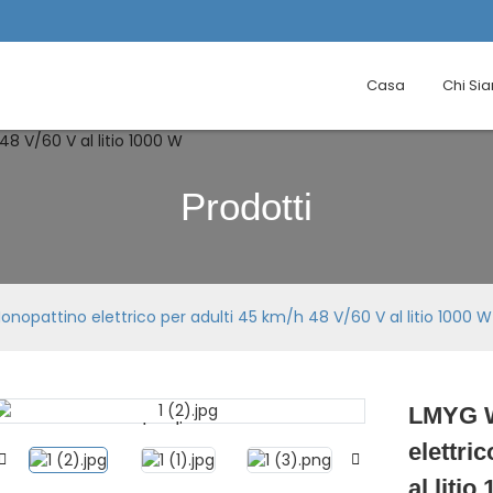
Casa
Chi Si
Prodotti
opattino elettrico per adulti 45 km/h 48 V/60 V al litio 1000 W
LMYG W
Loading...
Loading...
elettri
al litio