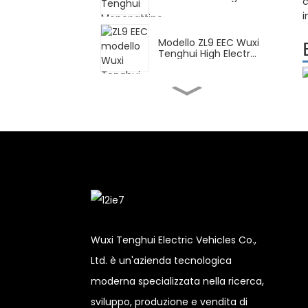
c
High...
i
Modello ZL9 EEC Wuxi
Tenghui High Electr...
FY Wuxi Tenghui High
Electric Motorcy...
Monopattino elettrico
DPB Wuxi Tenghui High...
CN per la consegna
Wuxi Tenghui High Ele...
Wuxi Tenghui Electric Vehicles Co.,
Ltd. è un'azienda tecnologica
XBT Wuxi Tenghui High
moderna specializzata nella ricerca,
Electric Motorc...
sviluppo, produzione e vendita di