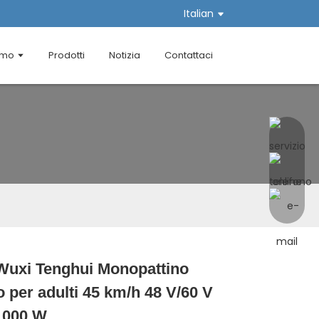
Italian
amo
Prodotti
Notizia
Contattaci
uxi Tenghui Monopattino
Loading...
Loading...
Loading...
Loading...
co per adulti 45 km/h 48 V/60 V
 1000 W