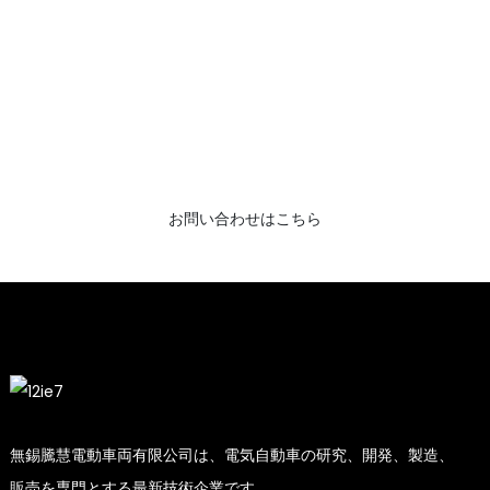
無料のパンフレットとサンプルについて
はここをクリックしてください!
最終的な仕上がりを見ることほど素晴らしいことはありま
せん。Epilogについて学び、レーザー彫刻のサンプルのパ
ンフレットを入手してください。さらに詳しい情報をお尋
ねしました。
お問い合わせはこちら
無錫騰慧電動車両有限公司は、電気自動車の研究、開発、製造、
販売を専門とする最新技術企業です。