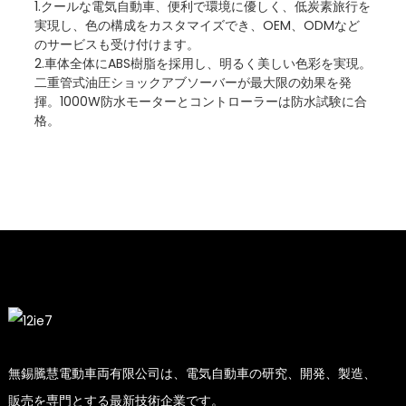
1.クールな電気自動車、便利で環境に優しく、低炭素旅行を
実現し、色の構成をカスタマイズでき、OEM、ODMなど
のサービスも受け付けます。
2.車体全体にABS樹脂を採用し、明るく美しい色彩を実現。
二重管式油圧ショックアブソーバーが最大限の効果を発
揮。1000W防水モーターとコントローラーは防水試験に合
格。
無錫騰慧電動車両有限公司は、電気自動車の研究、開発、製造、
販売を専門とする最新技術企業です。