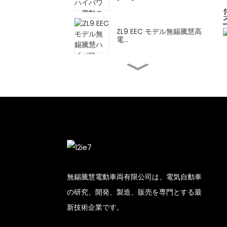
ZL9 EEC モデル無錫騰慧高
電...
FY 無錫騰慧ハイ電動モー
ターサイクル...
DPB 無錫騰慧ハイ電動ス
クーター...
配送用CN 無錫天恵高エ
レ...
無錫騰慧電動車両有限公司は、電気自動車
の研究、開発、製造、販売を専門とする最
XBT 無錫騰慧高性能電動
新技術企業です。
モーター...