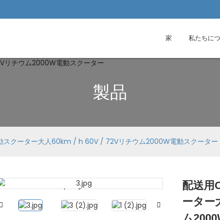
家
私たちに
製品
動スクーター大人60km / h 60V / 72Vリチウム2000W電動スクーター
配送用C
Loading...
Loading...
ーター大人
ム200