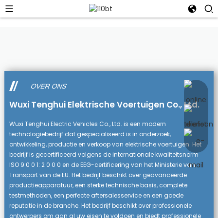
OVER ONS
Wuxi Tenghui Elektrische Voertuigen Co., Ltd.
Wuxi Tenghui Electric Vehicles Co., Ltd. is een modern
technologiebedrijf dat gespecialiseerd is in onderzoek,
ontwikkeling, productie en verkoop van elektrische voertuigen. Het
bedrijf is gecertificeerd volgens de internationale kwaliteitsnorm
ISO 9 0 0 1: 2 0 0 0 en de EEG-certificering van het Ministerie van
Transport van de EU. Het bedrijf beschikt over geavanceerde
productieapparatuur, een sterke technische basis, complete
testmethoden, een perfecte aftersalesservice en een goede
reputatie in de branche. Het bedrijf beschikt over professionele
ontwerpers om aan al uw eisen te voldoen en biedt professionele