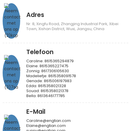
Adres
Nr. 8, Xingfu Road, Zhangjing Industrial Park, Xibei
Town, Xishan District, Wuxi, Jiangsu, China
Telefoon
Caroline: 8615365294879
Elaine: 8615365227475
Zonnig: 8617306105630
Madeliefje: 8615358091578
Genade: 8615006197983
Edda: 8615358021328
Souad: 8615358021378
Bella: 8613646177785
E-Mail
Caroline@engtian.com
Elaine@engtian.com
sunny@engtian.com