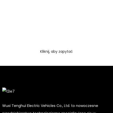
Kliknij, aby otrzymać bezpłatne broszury
i próbki!
Nie ma nic lepszego niż zobaczenie końcowego
rezultatu. Dowiedz się więcej o epilogu, otrzymując
broszurę próbek grawerowania laserowego. I po
prostu poprosiłem o więcej informacji
Kliknij, aby zapytać
Wuxi Tenghui Electric Vehicles Co., Ltd. to nowoczesne