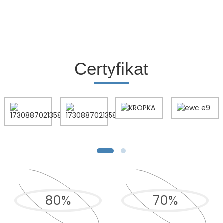
Certyfikat
80
%
70
%