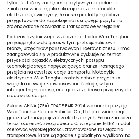
tylko. Jesteśmy zachęceni pozytywnymi opiniami i
zainteresowaniem, jakie okazują nasze motocykle
elektryczne, i wierzymy, że nasze produkty są dobrze
przygotowane do zaspokojenia rosnącego popytu na
zrównoważone rozwiązania transportowe w regionie”.
Podczas trzydniowego wydarzenia stoisko Wuxi Tenghui
przyciągnęło wielu gości, w tym profesjonalistów z
branży, urzędników państwowych i liderów biznesu. Firma
zaangażowała się w produktywne dyskusje na temat
przyszłości pojazdów elektrycznych, postępu
technologicznego napędzającego branżę i rosnącego
przejścia na czystsze opcje transportu. Motocykle
elektryczne Wuxi Tenghui zostały dobrze przyjęte ze
względu na swoje zaawansowane funkcje, w tym
inteligentną łączność, energooszczędność i przyjazny dla
środowiska design.
Sukces CHINA (ZEA) TRADE FAIR 2024 wzmacnia pozycję
Wuxi Tenghui Electric Vehicles Co., Ltd. jako wiodącego
gracza w branży pojazdów elektrycznych. Firma zamierza
teraz rozszerzyć swoją obecność w regionie MENA i nadal
oferować wysokiej jakości, zrównoważone rozwiązania
transportowe, które są zgodne z globalnymi wysiłkami na