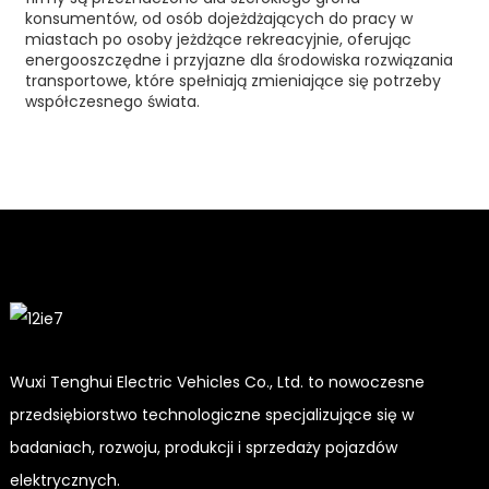
konsumentów, od osób dojeżdżających do pracy w
miastach po osoby jeżdżące rekreacyjnie, oferując
energooszczędne i przyjazne dla środowiska rozwiązania
transportowe, które spełniają zmieniające się potrzeby
współczesnego świata.
Wuxi Tenghui Electric Vehicles Co., Ltd. to nowoczesne
przedsiębiorstwo technologiczne specjalizujące się w
badaniach, rozwoju, produkcji i sprzedaży pojazdów
elektrycznych.