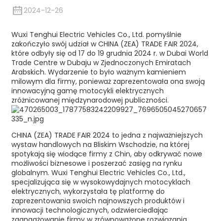
2024-12-26
Wuxi Tenghui Electric Vehicles Co., Ltd. pomyślnie
zakończyło swój udział w CHINA (ZEA) TRADE FAIR 2024,
które odbyły się od 17 do 19 grudnia 2024 r. w Dubai World
Trade Centre w Dubaju w Zjednoczonych Emiratach
Arabskich. Wydarzenie to było ważnym kamieniem
milowym dla firmy, ponieważ zaprezentowała ona swoją
innowacyjną gamę motocykli elektrycznych
zróżnicowanej międzynarodowej publiczności.
CHINA (ZEA) TRADE FAIR 2024 to jedna z najważniejszych
wystaw handlowych na Bliskim Wschodzie, na której
spotykają się wiodące firmy z Chin, aby odkrywać nowe
możliwości biznesowe i poszerzać zasięg na rynku
globalnym. Wuxi Tenghui Electric Vehicles Co., Ltd.,
specjalizująca się w wysokowydajnych motocyklach
elektrycznych, wykorzystała tę platformę do
zaprezentowania swoich najnowszych produktów i
innowacji technologicznych, odzwierciedlając
zaangażowanie firmy w zrównoważone rozwiązania