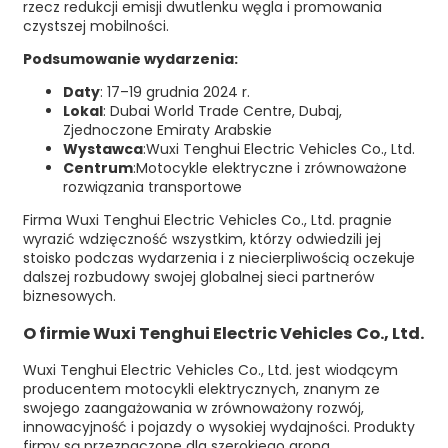
rzecz redukcji emisji dwutlenku węgla i promowania
czystszej mobilności.
Podsumowanie wydarzenia:
Daty
: 17–19 grudnia 2024 r.
Lokal
: Dubai World Trade Centre, Dubaj,
Zjednoczone Emiraty Arabskie
Wystawca
:Wuxi Tenghui Electric Vehicles Co., Ltd.
Centrum
:Motocykle elektryczne i zrównoważone
rozwiązania transportowe
Firma Wuxi Tenghui Electric Vehicles Co., Ltd. pragnie
wyrazić wdzięczność wszystkim, którzy odwiedzili jej
stoisko podczas wydarzenia i z niecierpliwością oczekuje
dalszej rozbudowy swojej globalnej sieci partnerów
biznesowych.
O firmie Wuxi Tenghui Electric Vehicles Co., Ltd.
Wuxi Tenghui Electric Vehicles Co., Ltd. jest wiodącym
producentem motocykli elektrycznych, znanym ze
swojego zaangażowania w zrównoważony rozwój,
innowacyjność i pojazdy o wysokiej wydajności. Produkty
firmy są przeznaczone dla szerokiego grona