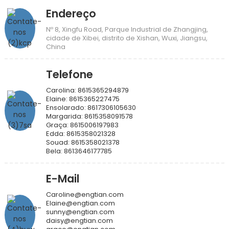
Endereço
Nº 8, Xingfu Road, Parque Industrial de Zhangjing,
cidade de Xibei, distrito de Xishan, Wuxi, Jiangsu,
China
Telefone
Carolina: 8615365294879
Elaine: 8615365227475
Ensolarado: 8617306105630
Margarida: 8615358091578
Graça: 8615006197983
Edda: 8615358021328
Souad: 8615358021378
Bela: 8613646177785
E-Mail
Caroline@engtian.com
Elaine@engtian.com
sunny@engtian.com
daisy@engtian.com