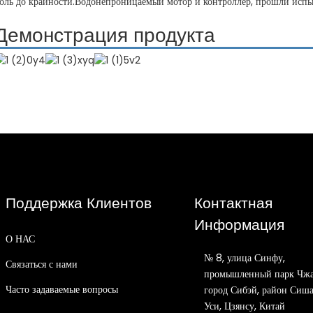
оль до крайности.Водонепроницаемый мотор и контроллер, прошли исп
Демонстрация продукта
Поддержка Клиентов
Контактная
Информация
О НАС
№ 8, улица Синфу,
Связаться с нами
промышленный парк Чжа
Часто задаваемые вопросы
город Сибэй, район Сиша
Уси, Цзянсу, Китай