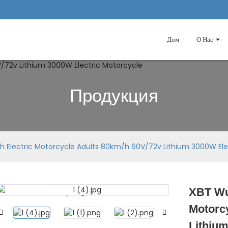
Дом
О Нас
Продукция
h Electric Motorcycle Adults 80km/h 60V/72v Lithium 3000W Ele
XBT Wux
Loading...
Loading...
Motorc
Lithium