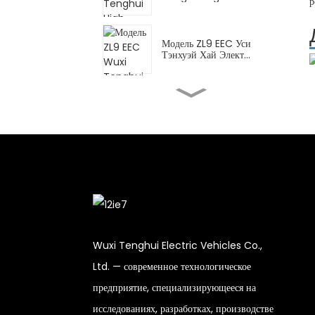
р
Модель ZL9 EEC Уси
Тэнхуэй Хай Элект...
Высокопроизводительный
электромотоцикл FY Wuxi
Tenghui...
Электроскутер DPB Wuxi
Tenghui High...
CN для доставки Уси
Tenghui High El...
Wuxi Tenghui Electric Vehicles Co.,
Ltd. — современное технологическое
XBT Wuxi Tenghui High
предприятие, специализирующееся на
Electric Motorc...
исследованиях, разработках, производстве