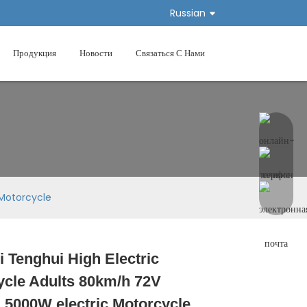
Russian
Продукция
Новости
Связаться С Нами
 Motorcycle
 Tenghui High Electric
Loading...
Loading...
Loading...
Loading...
ycle Adults 80km/h 72V
 5000W electric Motorcycle