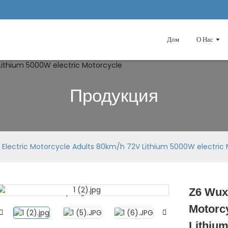
Дом
О Нас
Продукция
 Electric Motorcycle Adults 80km/h 72V Lithium 5000W electric
Z6 Wuxi
Loading...
Loading...
Motorc
Lithium