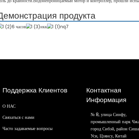
оль до крайности.Водонепроницаемый мотор и контроллер, прошли исп
Демонстрация продукта
Поддержка Клиентов
Контактная
Информация
О НАС
№ 8, улица Синфу,
Связаться с нами
промышленный парк Чжа
Часто задаваемые вопросы
город Сибэй, район Сиша
Уси, Цзянсу, Китай