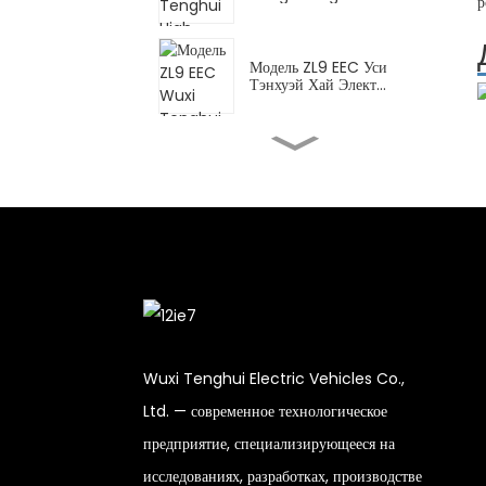
р
Модель ZL9 EEC Уси
Тэнхуэй Хай Элект...
Высокопроизводительный
электромотоцикл FY Wuxi
Tenghui...
Электроскутер DPB Wuxi
Tenghui High...
CN для доставки Уси
Tenghui High El...
Wuxi Tenghui Electric Vehicles Co.,
Ltd. — современное технологическое
XBT Wuxi Tenghui High
предприятие, специализирующееся на
Electric Motorc...
исследованиях, разработках, производстве