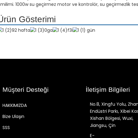
milimi. 1000w su geçirmez motor ve kontrolör, su geçirmezlik test
Ürün Gösterimi
Müşteri Desteği
İletişim Bilgileri
No.8, Xingfu Yolu, Zha
HAKKIMIZDA
Endüstri Parkı, Xibei Ka
Bize Ulaşın
Xishan Bölgesi, Wuxi,
Jiangsu, Çin
SSS
E-