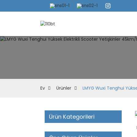
Ev
Ürünler
LMYG Wuxi Tenghui Yüksek 
Ürün Kategorileri
Loading...
Loading...