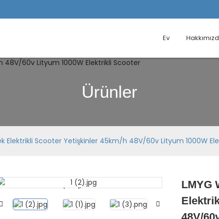
Ev
Hakkımız
Ürünler
Elektrikli Scooter Yetişkinler 45km/h 48V/60v Lityum 1000W Elek
LMYG W
Loading...
Loading...
Elektri
48V/60v