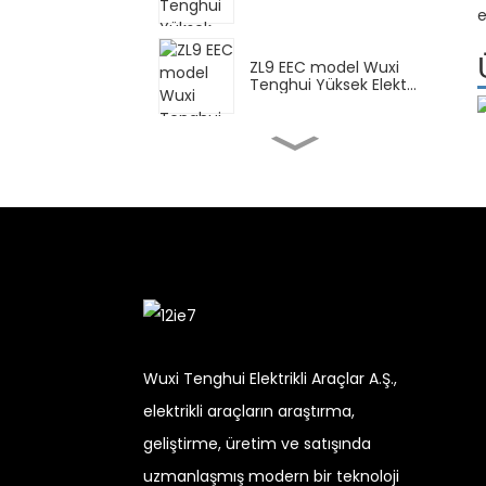
Scooter...
e
ZL9 EEC model Wuxi
Tenghui Yüksek Elekt...
FY Wuxi Tenghui Yüksek
Elektrikli Motorsiklet...
DPB Wuxi Tenghui
Yüksek Elektrikli
Scooter...
Teslimat için CN Wuxi
Tenghui Yüksek Ele...
Wuxi Tenghui Elektrikli Araçlar A.Ş.,
elektrikli araçların araştırma,
XBT Wuxi Tenghui
geliştirme, üretim ve satışında
Yüksek Elektrikli
Motorsiklet...
uzmanlaşmış modern bir teknoloji