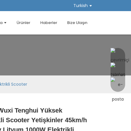
Turkish
da
Ürünler
Haberler
Bize Ulaşın
trikli Scooter
uxi Tenghui Yüksek
Loading...
Loading...
Loading...
Loading...
kli Scooter Yetişkinler 45km/h
 Lityum 1000W Elektrikli