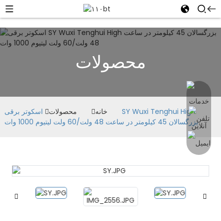
محصولات
خانه
محصولات
اسکوتر برقی SY Wuxi Tenghui High
بزرگسالان 45 کیلومتر در ساعت 48 ولت/60 ولت لیتیوم 1000 وات