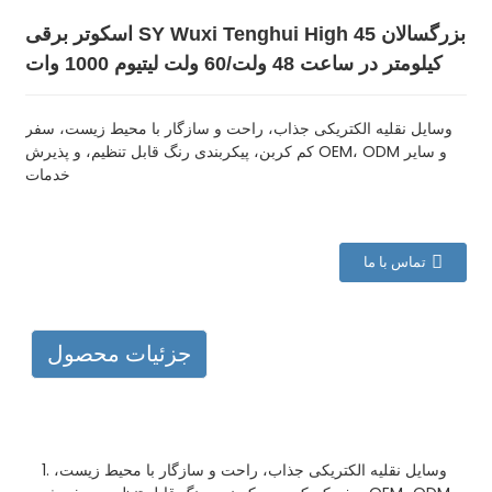
اسکوتر برقی SY Wuxi Tenghui High بزرگسالان 45
کیلومتر در ساعت 48 ولت/60 ولت لیتیوم 1000 وات
وسایل نقلیه الکتریکی جذاب، راحت و سازگار با محیط زیست، سفر
کم کربن، پیکربندی رنگ قابل تنظیم، و پذیرش OEM، ODM و سایر
خدمات
تماس با ما
جزئیات محصول
1. وسایل نقلیه الکتریکی جذاب، راحت و سازگار با محیط زیست،