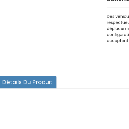
Des véhicul
respectueu
déplacemen
configurat
acceptent 
Détails Du Produit