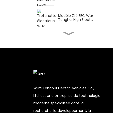
LMYG Wuxi Tenghui...
Modèle ZL9 EEC Wuxi
Tenghui High Elect...
Moto électrique haute
performance FY Wuxi
Tenghui...
Trottinette électrique
haute performance
DPB Wuxi Tenghui...
CN pour la livraison
Wuxi Tenghui High Ele...
Wuxi Tenghui Electric Vehicles Co.,
Ltd. est une entreprise de technologie
Moteur électrique
moderne spécialisée dans la
haute performance
XBT Wuxi Tenghui...
recherche, le développement, la