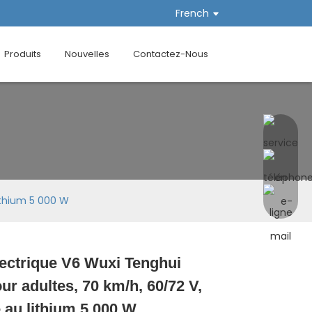
French
Produits
Nouvelles
Contactez-Nous
ithium 5 000 W
ectrique V6 Wuxi Tenghui
Loading...
Loading...
Loading...
Loading...
ur adultes, 70 km/h, 60/72 V,
e au lithium 5 000 W