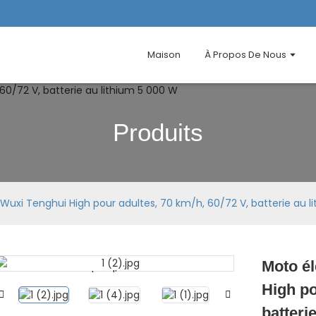
Maison
À Propos De Nous
Produits
Wuxi Tenghui High pour adultes, 70 km/h, 60/72 V, batterie au l
Moto él
Loading...
Loading...
High po
batteri