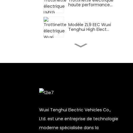
haute performance
LMYG Wuxi Tenghui...
Modèle ZL9 EEC Wuxi
Tenghui High Elect...
Moto électrique haute
performance FY Wuxi
Tenghui...
Trottinette électrique
haute performance
DPB Wuxi Tenghui...
CN pour la livraison
Wuxi Tenghui High Ele...
Wuxi Tenghui Electric Vehicles Co.,
Ltd. est une entreprise de technologie
Moteur électrique
moderne spécialisée dans la
haute performance