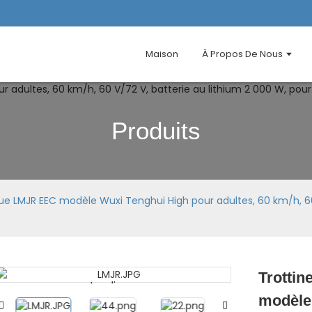
Maison
À Propos De Nous
Produits
que LMJR EEC modèle Wuxi Tenghui High pour adultes, 60 km/h, 60
Trottin
Loading...
Loading...
modèle