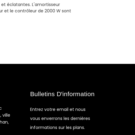
 et éclatantes. L'amortisseur
r et le contrôleur de 2000 W sont
Bulletins D'information
c
Entrez votre email et nous
 ville
vous enverrons les dernières
shan,
informations sur les plans.