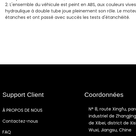
2. L'ensemble du véhicule est peint en ABS, aux couleurs vives
hydraulique à double tube joue pleinement son rôle. Le moteu
étanches et ont passé avec succès les tests d'étanchéité.
Support Client
Coordonnées
N° 8, route Xingfu, par
À PROPOS DE NOUS
industriel de Zhangjing,
Contactez-nous
de Xibei, district de Xi
Wuxi, Jiangsu, Chine
FAQ