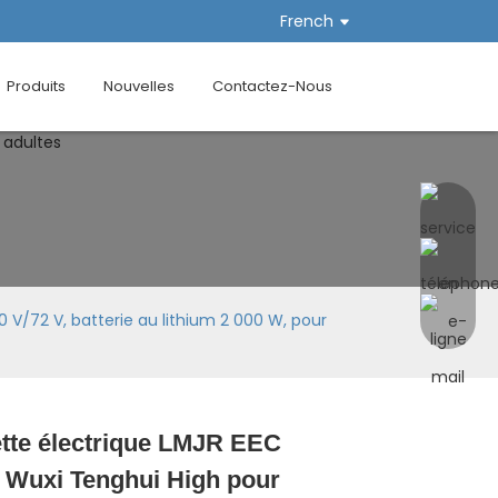
French
Produits
Nouvelles
Contactez-Nous
 V/72 V, batterie au lithium 2 000 W, pour
ette électrique LMJR EEC
Loading...
Loading...
Loading...
Loading...
 Wuxi Tenghui High pour