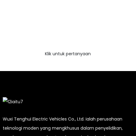
sampel percuma!
Tidak ada yang lebih baik daripada melihat hasil
akhirnya. Ketahui tentang epilog mendapatkan brosur
sampel ukiran laser. Dan hanya meminta maklumat
lanjut
Klik untuk pertanyaan
Wuxi Tenghui Electric Vehicles Co., Ltd. ialah perusahaan
teknologi moden yang mengkhusus dalam penyelidikan,