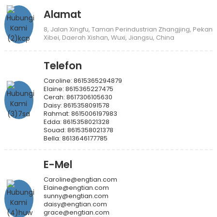
Alamat
8, Jalan Xingfu, Taman Perindustrian Zhangjing, Pekan
Xibei, Daerah Xishan, Wuxi, Jiangsu, China
Telefon
Caroline: 8615365294879
Elaine: 8615365227475
Cerah: 8617306105630
Daisy: 8615358091578
Rahmat: 8615006197983
Edda: 8615358021328
Souad: 8615358021378
Bella: 8613646177785
E-Mel
Caroline@engtian.com
Elaine@engtian.com
sunny@engtian.com
daisy@engtian.com
grace@engtian.com