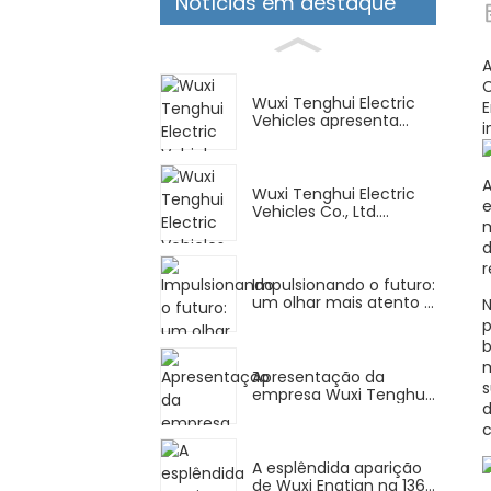
Notícias em destaque
A
C
Wuxi Tenghui Electric
E
Vehicles apresenta
i
inovação na Exposição
Internacional de
Bicicletas de Istambul
A
de 2025
Wuxi Tenghui Electric
e
Vehicles Co., Ltd.
m
conclui com sucesso
sua participação na
d
FEIRA COMERCIAL DA
r
CHINA (EAU) 2024
Impulsionando o futuro:
um olhar mais atento à
N
fabricação de
p
motocicletas elétricas
b
em Wuxi
m
Apresentação da
s
empresa Wuxi Tenghui
d
Electric Vehicle Co., Ltd.
c
A esplêndida aparição
de Wuxi Engtian na 136ª