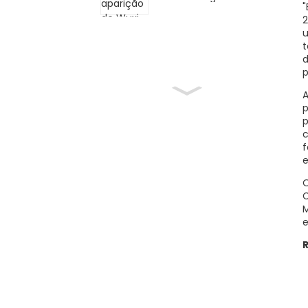
"
Feira de Importação e
Exportação da China
2
u
t
d
p
A
p
p
c
f
e
O
C
M
e