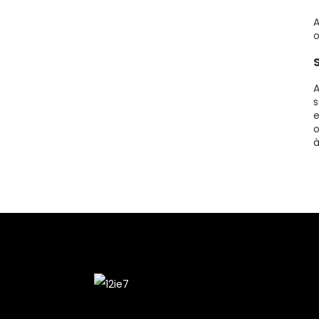
A
o
A
s
e
o
à