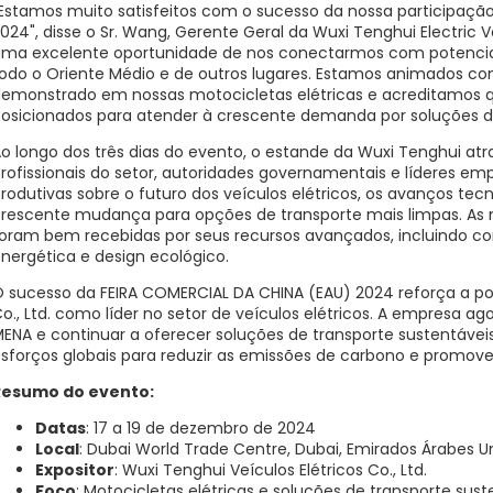
Estamos muito satisfeitos com o sucesso da nossa participaçã
024", disse o Sr. Wang, Gerente Geral da Wuxi Tenghui Electric V
ma excelente oportunidade de nos conectarmos com potenciais d
odo o Oriente Médio e de outros lugares. Estamos animados com
emonstrado em nossas motocicletas elétricas e acreditamos 
osicionados para atender à crescente demanda por soluções de t
o longo dos três dias do evento, o estande da Wuxi Tenghui atra
rofissionais do setor, autoridades governamentais e líderes e
rodutivas sobre o futuro dos veículos elétricos, os avanços te
rescente mudança para opções de transporte mais limpas. As m
oram bem recebidas por seus recursos avançados, incluindo cone
nergética e design ecológico.
 sucesso da FEIRA COMERCIAL DA CHINA (EAU) 2024 reforça a pos
o., Ltd. como líder no setor de veículos elétricos. A empresa a
ENA e continuar a oferecer soluções de transporte sustentáveis ​
sforços globais para reduzir as emissões de carbono e promov
Resumo do evento:
Datas
: 17 a 19 de dezembro de 2024
Local
: Dubai World Trade Centre, Dubai, Emirados Árabes U
Expositor
: Wuxi Tenghui Veículos Elétricos Co., Ltd.
Foco
: Motocicletas elétricas e soluções de transporte sust