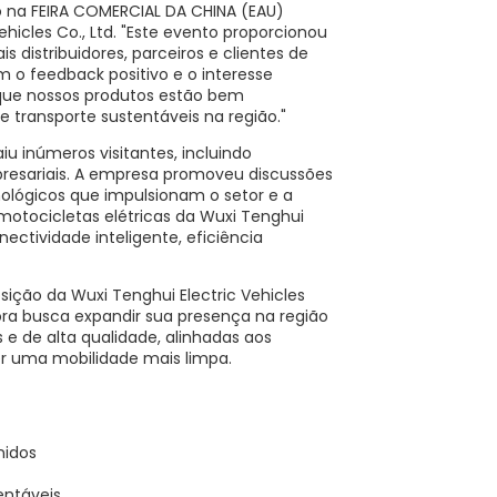
o na FEIRA COMERCIAL DA CHINA (EAU)
ehicles Co., Ltd. "Este evento proporcionou
istribuidores, parceiros e clientes de
 o feedback positivo e o interesse
que nossos produtos estão bem
ransporte sustentáveis ​​na região."
iu inúmeros visitantes, incluindo
mpresariais. A empresa promoveu discussões
cnológicos que impulsionam o setor e a
otocicletas elétricas da Wuxi Tenghui
ctividade inteligente, eficiência
ição da Wuxi Tenghui Electric Vehicles
gora busca expandir sua presença na região
​e de alta qualidade, alinhadas aos
er uma mobilidade mais limpa.
nidos
entáveis