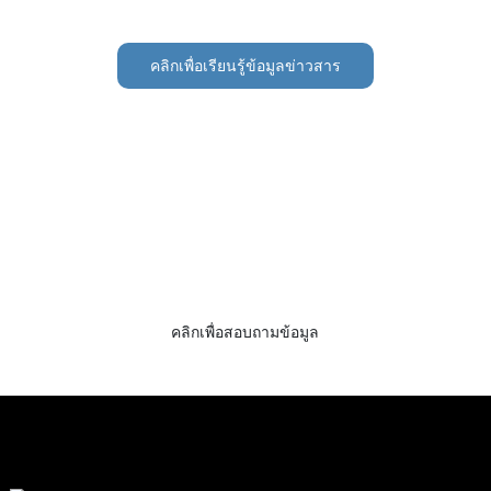
คลิกเพื่อเรียนรู้ข้อมูลข่าวสาร
คลิกเพื่อรับโบรชัวร์และตัวอย่างฟรี!
ไม่มีอะไรดีไปกว่าการได้เห็นผลลัพธ์สุดท้าย เรียนรู้เกี่ยวกับการ
รับโบรชัวร์ตัวอย่างการแกะสลักด้วยเลเซอร์ของ Epilog และ
เพียงแค่ขอข้อมูลเพิ่มเติม
คลิกเพื่อสอบถามข้อมูล