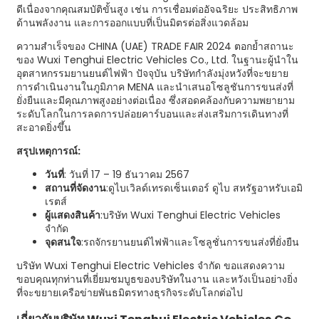
ดีเนื่องจากคุณสมบัติขั้นสูง เช่น การเชื่อมต่ออัจฉริยะ ประสิทธิภาพ
ด้านพลังงาน และการออกแบบที่เป็นมิตรต่อสิ่งแวดล้อม
ความสำเร็จของ CHINA (UAE) TRADE FAIR 2024 ตอกย้ำสถานะ
ของ Wuxi Tenghui Electric Vehicles Co., Ltd. ในฐานะผู้นำใน
อุตสาหกรรมยานยนต์ไฟฟ้า ปัจจุบัน บริษัทกำลังมุ่งหวังที่จะขยาย
การดำเนินงานในภูมิภาค MENA และนำเสนอโซลูชันการขนส่งที่
ยั่งยืนและมีคุณภาพสูงอย่างต่อเนื่อง ซึ่งสอดคล้องกับความพยายาม
ระดับโลกในการลดการปล่อยคาร์บอนและส่งเสริมการเดินทางที่
สะอาดยิ่งขึ้น
สรุปเหตุการณ์:
วันที่
: วันที่ 17 – 19 ธันวาคม 2567
สถานที่จัดงาน
:ดูไบเวิลด์เทรดเซ็นเตอร์ ดูไบ สหรัฐอาหรับเอมิ
เรตส์
ผู้แสดงสินค้า
:บริษัท Wuxi Tenghui Electric Vehicles
จำกัด
จุดสนใจ
:รถจักรยานยนต์ไฟฟ้าและโซลูชั่นการขนส่งที่ยั่งยืน
บริษัท Wuxi Tenghui Electric Vehicles จำกัด ขอแสดงความ
ขอบคุณทุกท่านที่เยี่ยมชมบูธของบริษัทในงาน และหวังเป็นอย่างยิ่ง
ที่จะขยายเครือข่ายพันธมิตรทางธุรกิจระดับโลกต่อไป