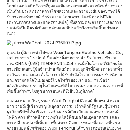
สามารถในการเดินทางระยะไกลและเวลาในการชาร์จที่รวดเร็ว
โดยยังคงประสิทธิภาพที่สูงและมีผลกระทบต่อสิ่งแวดล้อมต่ำ การมุ่ง
เน้นด้านประสิทธิภาพการใช้พลังงานและความยั่งยืนของบริษัทได้
รับการตอบรับจากผู้เข้าร่วมงาน โดยเฉพาะในภูมิภาค MENA
(ตะวันออกกลางและแอฟริกาเหนือ) ซึ่งความต้องการทางเลือกการ
ขนส่งที่เป็นมิตรต่อสิ่งแวดล้อมและมีประสิทธิภาพเพิ่มขึ้นอย่างต่อ
เนื่อง
คุณหวัง ผู้จัดการทั่วไปของ Wuxi Tenghui Electric Vehicles Co.,
Ltd. กล่าวว่า "เรายินดีเป็นอย่างยิ่งกับความสำเร็จในการเข้าร่วม
งาน CHINA (UAE) TRADE FAIR 2024 งานนี้เป็นโอกาสที่ดีเยี่ยมใน
การเชื่อมต่อกับผู้จัดจำหน่าย พันธมิตร และลูกค้าที่มีศักยภาพจากทั่ว
ตะวันออกกลางและทั่วโลก เราได้รับกำลังใจจากการตอบรับเชิงบวก
และความสนใจในมอเตอร์ไซค์ไฟฟ้าของเรา และเราเชื่อว่า
ผลิตภัณฑ์ของเราอยู่ในตำแหน่งที่ดีในการตอบสนองความต้องการที่
เพิ่มขึ้นสำหรับโซลูชันการขนส่งที่ยั่งยืนในภูมิภาค"
ตลอดงานสามวัน บูธของ Wuxi Tenghui ดึงดูดผู้เยี่ยมชมจำนวน
มาก รวมถึงผู้เชี่ยวชาญในอุตสาหกรรม เจ้าหน้าที่รัฐ และผู้นำทาง
ธุรกิจ บริษัทได้หารืออย่างสร้างสรรค์เกี่ยวกับอนาคตของยานยนต์
ไฟฟ้า ความก้าวหน้าทางเทคโนโลยีที่ขับเคลื่อนอุตสาหกรรม และ
การเปลี่ยนแปลงที่เพิ่มมากขึ้นสู่ทางเลือกการขนส่งที่สะอาดขึ้น รถ
จักรยานยนต์ไฟฟ้าของ Wuxi Tenghui ได้รับการตอบรับเป็นอย่าง