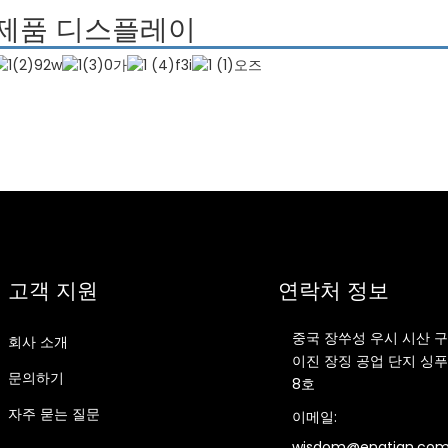
제품 디스플레이
고객 지원
연락처 정보
중국 장쑤성 우시 시산 구
회사 소개
이진 장징 공업 단지 싱푸
문의하기
8호
자주 묻는 질문
이메일:
wisdom@engtian.co