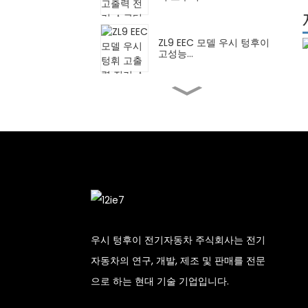
ZL9 EEC 모델 우시 텅후이
고성능...
FY 우시 텅후이 하이 일렉
트릭 모터사이클...
DPB 우시 텅후이 하이 전기
스쿠터...
배송 Wuxi Tenghui High
Ele용 CN...
우시 텅후이 전기자동차 주식회사는 전기
자동차의 연구, 개발, 제조 및 판매를 전문
XBT 우시 텅후이 고성능 전
으로 하는 현대 기술 기업입니다.
기 모터...