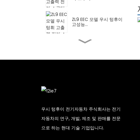
ZL9 EEC 모델 우시 텅후이
고성능...
FY 우시 텅후이 하이 일렉
트릭 모터사이클...
DPB 우시 텅후이 하이 전기
스쿠터...
배송 Wuxi Tenghui High
Ele용 CN...
우시 텅후이 전기자동차 주식회사는 전기
자동차의 연구, 개발, 제조 및 판매를 전문
XBT 우시 텅후이 고성능 전
으로 하는 현대 기술 기업입니다.
기 모터...