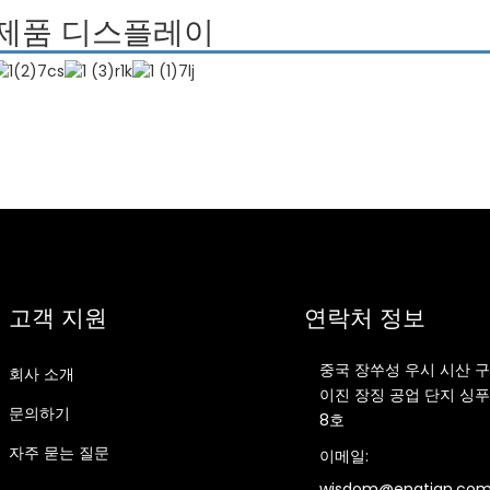
제품 디스플레이
고객 지원
연락처 정보
중국 장쑤성 우시 시산 구
회사 소개
이진 장징 공업 단지 싱푸
문의하기
8호
자주 묻는 질문
이메일:
wisdom@engtian.co