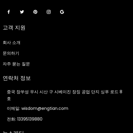
고객 지원
회사 소개
문의하기
자주 묻는 질문
연락처 정보
중국 장쑤성 우시 시산 구 시베이진 장징 공업 단지 싱푸 로드 8
호
이메일: wisdom@engtian.com
전화: 13395139880