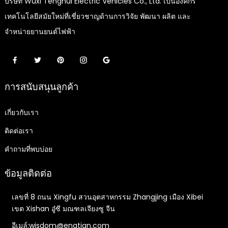
บริษัท Wuxi Tenghui Electric Vehicles Co., Ltd. เป็นองค์กร
เทคโนโลยีสมัยใหม่ที่เชี่ยวชาญด้านการวิจัย พัฒนา ผลิต และ
จำหน่ายยานยนต์ไฟฟ้า
การสนับสนุนลูกค้า
เกี่ยวกับเรา
ติดต่อเรา
คำถามที่พบบ่อย
ข้อมูลติดต่อ
เลขที่ 8 ถนน Xingfu สวนอุตสาหกรรม Zhangjing เมือง Xibei
เขต Xishan อู๋ซี มณฑลเจียงซู จีน
อีเมล์:wisdom@engtian.com