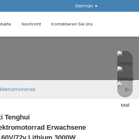
German
dukte
Nachricht
Kontaktieren Sie Uns
Elektromotorrad
i Tenghui
Loading...
Loading...
Loading...
Loading...
ektromotorrad Erwachsene
 60V/72v Lithium 3000W