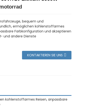
omotorrad
trofahrzeuge, bequem und
ndlich, ermöglichen kohlenstoffarmes
passbare Farbkonfiguration und akzeptieren
- und andere Dienste
KONTAKTIEREN SIE UNS
eren kohlenstoffarmes Reisen, anpassbare
e