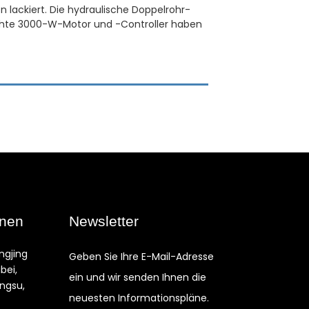
 lackiert. Die hydraulische Doppelrohr-
ichte 3000-W-Motor und -Controller haben
onen
Newsletter
ngjing
Geben Sie Ihre E-Mail-Adresse
ibei,
ein und wir senden Ihnen die
angsu,
neuesten Informationspläne.