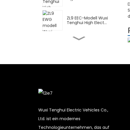
D
S
d
ZL9 EEC-Modell Wuxi
Tenghui High Elect...
FY Wuxi Tenghui
Hochelektromotorrad...
DPB Wuxi Tenghui High
Elektroroller ...
CN für Lieferung Wuxi
Tenghui High Ele...
Wuxi Tenghui Electric Vehicles Co.,
XBT Wuxi Tenghui
Ltd. ist ein modernes
Hochelektromotorrad...
Technologieunternehmen, das auf