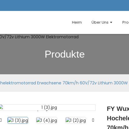
Heim
Über Uns
Pro
Produkte
chelektromotorrad Erwachsene 70km/h 60V/72v Lithium 3000W 
FY Wux
Loading...
Loading...
Hochel
70km/h