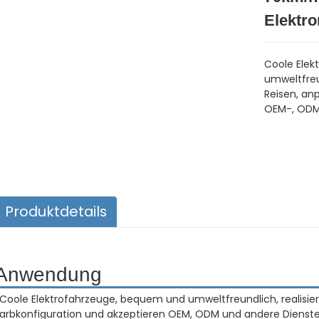
Elektr
Coole Elek
umweltfreu
Reisen, an
OEM-, ODM
Produktdetails
Anwendung
.Coole Elektrofahrzeuge, bequem und umweltfreundlich, realisi
arbkonfiguration und akzeptieren OEM, ODM und andere Dienst