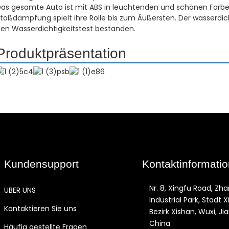
as gesamte Auto ist mit ABS in leuchtenden und schönen Farben
toßdämpfung spielt ihre Rolle bis zum Äußersten. Der wasserd
en Wasserdichtigkeitstest bestanden.
Produktpräsentation
Kundensupport
Kontaktinformati
Nr. 8, Xingfu Road, Zha
ÜBER UNS
Industrial Park, Stadt X
Kontaktieren Sie uns
Bezirk Xishan, Wuxi, Ji
China
Häufig gestellte Fragen