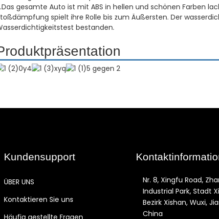
.Das gesamte Auto ist mit ABS in hellen und schönen Farben lack
toßdämpfung spielt ihre Rolle bis zum Äußersten. Der wasserd
asserdichtigkeitstest bestanden.
Produktpräsentation
Kundensupport
Kontaktinformati
Nr. 8, Xingfu Road, Zha
ÜBER UNS
Industrial Park, Stadt X
Kontaktieren Sie uns
Bezirk Xishan, Wuxi, Ji
China
Häufig gestellte Fragen