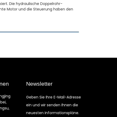
iert. Die hydraulische Doppelrohr-
ichte Motor und die Steuerung haben den
onen
Newsletter
ngjing
Geben Sie Ihre E-Mail-Adresse
ibei,
ein und wir senden Ihnen die
angsu,
neuesten Informationspläne.