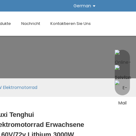
German
dukte
Nachricht
Kontaktieren Sie Uns
 Elektromotorrad
xi Tenghui
Loading...
Loading...
Loading...
Loading...
ektromotorrad Erwachsene
 60V/72v Lithium 3000W