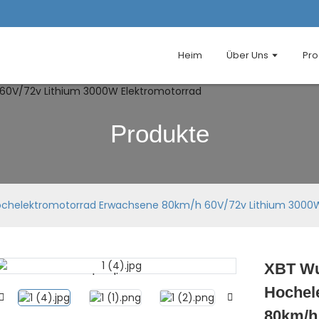
Heim
Über Uns
Pro
Produkte
ochelektromotorrad Erwachsene 80km/h 60V/72v Lithium 3000W
XBT Wu
Loading...
Loading...
Hochel
80km/h