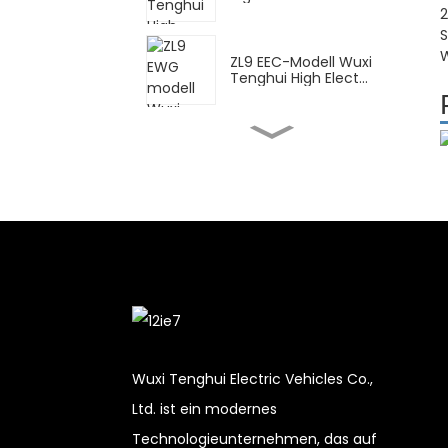
2
S
W
ZL9 EEC-Modell Wuxi
Tenghui High Elect...
FY Wuxi Tenghui
Hochelektromotorrad...
DPB Wuxi Tenghui High
Elektroroller ...
CN für Lieferung Wuxi
Tenghui High Ele...
Wuxi Tenghui Electric Vehicles Co.,
XBT Wuxi Tenghui
Ltd. ist ein modernes
Hochelektromotorrad...
Technologieunternehmen, das auf