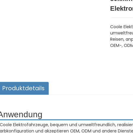
Elektr
Coole Elek
umweltfreu
Reisen, an
OEM-, ODM
Produktdetails
Anwendung
.Coole Elektrofahrzeuge, bequem und umweltfreundlich, realisi
arbkonfiguration und akzeptieren OEM, ODM und andere Dienst