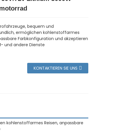
omotorrad
trofahrzeuge, bequem und
ndlich, ermöglichen kohlenstoffarmes
passbare Farbkonfiguration und akzeptieren
- und andere Dienste
KONTAKTIEREN SIE UNS
eren kohlenstoffarmes Reisen, anpassbare
e