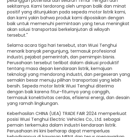
pelanggan potensial dari seluruh Timur Tengah dan
sekitarnya. Kami terdorong oleh umpan balik dan minat
positif yang ditunjukkan pada sepeda motor listrik kami,
dan kami yakin bahwa produk kami diposisikan dengan
baik untuk memenuhi permintaan yang terus meningkat
akan solusi transportasi berkelanjutan di wilayah
tersebut."
Selama acara tiga hari tersebut, stan Wuxi Tenghui
menarik banyak pengunjung, termasuk profesional
industri, pejabat pemerintah, dan pemimpin bisnis.
Perusahaan tersebut terlibat dalam diskusi produktif
tentang masa depan kendaraan listrik, kemajuan
teknologi yang mendorong industri, dan pergeseran yang
semakin besar menuju pilihan transportasi yang lebih
bersih. Sepeda motor listrik Wuxi Tenghui diterima
dengan baik karena fitur-fiturnya yang canggih,
termasuk konektivitas cerdas, efisiensi energi, dan desain
yang ramah lingkungan.
Keberhasilan CHINA (UEA) TRADE FAIR 2024 memperkuat
posisi Wuxi Tenghui Electric Vehicles Co., Ltd. sebagai
pemain terkemuka dalam industri kendaraan listrik.
Perusahaan ini kini berharap dapat memperluas
kehadirannya di kawasan MENA dan terus menawarkan