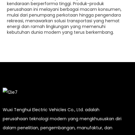
kendaraan berperforma tinggi. Produk-produk
perusahaan ini melayani berbagai macam konsumen,
mulai dari penumpang perkotaan hingga pengendara
rekreasi, menawarkan solusi transportasi yang hemat
energi dan ramah lingkungan yang memenuhi
kebutuhan dunia modern yang terus berkembang.
Wuxi Tenghui Electric Vehicles Co., Ltd. adalah
perusahaan teknologi modern yang mengkhususkan diri
dalam penelitian, pengembangan, manufaktur, dan