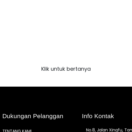
 untuk brosur dan sampel gr
a yang lebih baik daripada melihat hasil akhirnya. Pelajar
 dengan mendapatkan brosur sampel ukiran laser. Dan ba
meminta informasi lebih lanjut
Klik untuk bertanya
Dukungan Pelanggan
Info Kontak
No.8, Jalan Xingfu, T
TENTANG KAMI