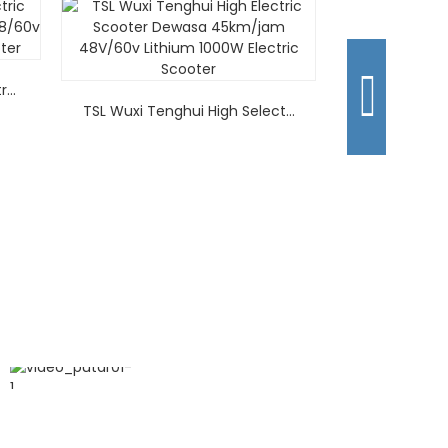
...
TSL Wuxi Tenghui High Select...
LMYG Wuxi Te