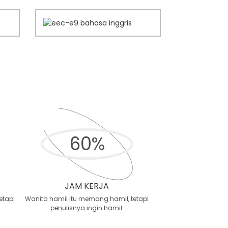
60
%
JAM KERJA
etapi
Wanita hamil itu memang hamil, tetapi
penulisnya ingin hamil.