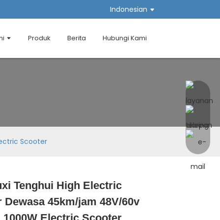
Indonesian
mi
Produk
Berita
Hubungi Kami
ctric Scooter
i Tenghui High Electric
Loading...
Loading...
Loading...
Loading...
r Dewasa 45km/jam 48V/60v
 1000W Electric Scooter