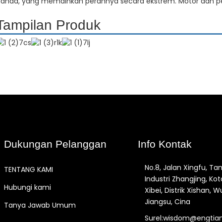
anda, yang memainkan perannya secara ekstrem. Motor dan pengo
Tampilan Produk
Dukungan Pelanggan
Info Kontak
No.8, Jalan Xingfu, T
TENTANG KAMI
Industri Zhangjing, Kot
Hubungi kami
Xibei, Distrik Xishan, Wu
Jiangsu, Cina
Tanya Jawab Umum
Surel:wisdom@engtia