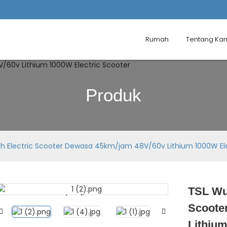
Rumah
Tentang Ka
Produk
gh Electric Scooter Dewasa 45km/jam 48V/60v Lithium 1000W Ele
TSL Wux
Loading...
Loading...
Scoote
Lithium