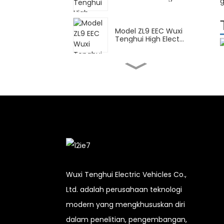
g
Model ZL9 EEC Wuxi
Tenghui High Elect...
FY Wuxi Tenghui
Sepeda Motor Listrik
Tinggi...
Skuter Listrik Tinggi DPB
Wuxi Tenghui...
CN untuk pengiriman
Wuxi Tenghui High Ele...
Wuxi Tenghui Electric Vehicles Co.,
Ltd. adalah perusahaan teknologi
XBT Wuxi Tenghui
modern yang mengkhususkan diri
Sepeda Motor Listrik
Tinggi...
dalam penelitian, pengembangan,