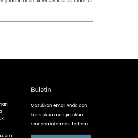
ntrol tahan air 1000w, lulus uji tahan air
Buletin
aman
Masukkan email Anda dan
a
kami akan mengirimkan
xi,
rencana informasi terbaru.
n.com