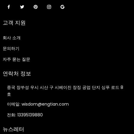
고객 지원
회사 소개
문의하기
자주 묻는 질문
연락처 정보
중국 장쑤성 우시 시산 구 시베이진 장징 공업 단지 싱푸 로드 8
호
이메일: wisdom@engtian.com
전화: 13395139880
뉴스레터