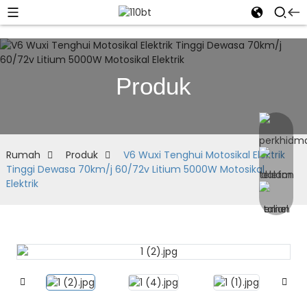
Produk
Rumah
Produk
V6 Wuxi Tenghui Motosikal Elektrik
Tinggi Dewasa 70km/j 60/72v Litium 5000W Motosikal
Elektrik